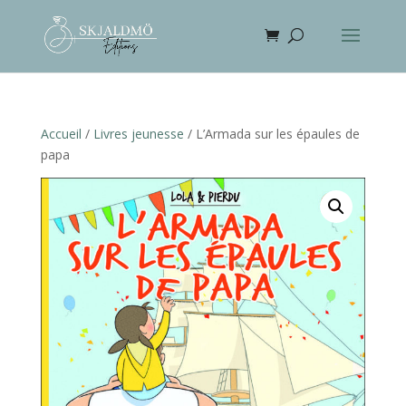
Accueil
/
Livres jeunesse
/ L’Armada sur les épaules de
papa